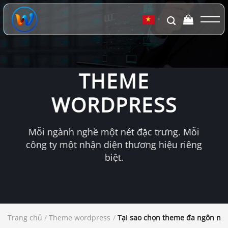
Chuyển
đến
▼
nội
dung
THEME
WORDPRESS
Mỗi ngành nghề một nét đặc trưng. Mỗi
công ty một nhận diện thương hiệu riêng
biệt.
Trang chủ
/
Theme wordpress
/
Tại sao chọn theme đa ngôn ngữ