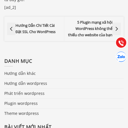
[ad_2]
Báo giá & Đặt hàng:
0903.976.769
5 Plugin mạng xã hội
Hướng Dẫn Chi Tiết Cài
WordPress không thể
Hướng dẫn & Hỗ trợ:
Đặt SSL Cho WordPress
thiếu cho website của bạn
(028) 22.166.144
Tư vấn
Gọi cho
Hợp tác
Chát cù
DANH MỤC
Hướng dẫn khác
Hướng dẫn wordpress
Phát triển wordpress
Plugin wordpress
Theme wordpress
BÀI VIẾT MỚI NHẤT