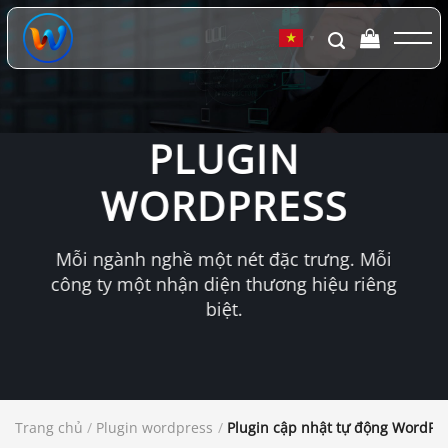
Chuyển
đến
▼
nội
dung
PLUGIN
WORDPRESS
Mỗi ngành nghề một nét đặc trưng. Mỗi
công ty một nhận diện thương hiệu riêng
biệt.
Trang chủ
/
Plugin wordpress
/
Plugin cập nhật tự động WordPre