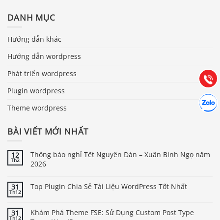
DANH MỤC
Báo giá & Đặt hàng:
0903.976.769
Hướng dẫn khác
Hướng dẫn wordpress
Hướng dẫn & Hỗ trợ:
(028) 22.166.144
Tư vấn
Phát triển wordpress
Gọi cho
Plugin wordpress
Hợp tác
Chát cù
Theme wordpress
BÀI VIẾT MỚI NHẤT
Thông báo nghỉ Tết Nguyên Đán – Xuân Bính Ngọ năm
12
Th2
2026
Top Plugin Chia Sẻ Tài Liệu WordPress Tốt Nhất
31
Th12
Khám Phá Theme FSE: Sử Dụng Custom Post Type
31
Th12