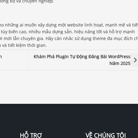
đồng bộ và chuyên nghiệp.
ho những ai muốn xây dựng một website linh hoạt, mạnh mẽ và tiế
 tùy biến cao, nhiều mẫu dựng sẵn, hiệu năng tốt và hỗ trợ mạnh
ười mới lẫn chuyên gia. Hãy cân nhắc sử dụng theme đa mục đích c
và tiết kiệm thời gian.
n
Khám Phá Plugin Tự Động Đăng Bài WordPress
Năm 2025
HỖ TRỢ
VỀ CHÚNG TÔI