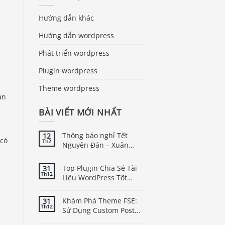
Hướng dẫn khác
Hướng dẫn wordpress
Phát triển wordpress
Plugin wordpress
Theme wordpress
án
BÀI VIẾT MỚI NHẤT
Thông báo nghỉ Tết
12
 có
Th2
Nguyên Đán – Xuân
Bính Ngọ năm 2026
Top Plugin Chia Sẻ Tài
31
Th12
Liệu WordPress Tốt
Nhất
Khám Phá Theme FSE:
31
Th12
Sử Dụng Custom Post
Type Trong WordPress