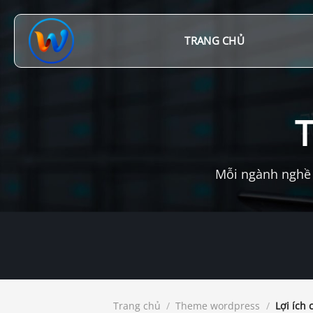
Chuyển
đến
nội
TRANG CHỦ
dung
Mỗi ngành nghề 
Trang chủ
/
Theme wordpress
/
Lợi ích 