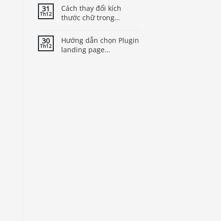
Cách thay đổi kích
31
Th12
thước chữ trong
WordPress để cải thiện
trải nghiệm người dùng
Hướng dẫn chọn Plugin
30
Th12
landing page
WordPress tốt nhất cho
theme của bạn