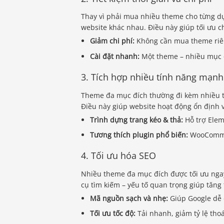
Thay vì phải mua nhiều theme cho từng d
website khác nhau. Điều này giúp tối ưu chi
Giảm chi phí:
Không cần mua theme riên
Cài đặt nhanh:
Một theme – nhiều mục đ
3. Tích hợp nhiều tính năng mạn
Theme đa mục đích thường đi kèm nhiều t
Điều này giúp website hoạt động ổn định v
Trình dựng trang kéo & thả:
Hỗ trợ Elem
Tương thích plugin phổ biến:
WooCommer
4. Tối ưu hóa SEO
Nhiều theme đa mục đích được tối ưu ngay
cụ tìm kiếm – yếu tố quan trọng giúp tăng
Mã nguồn sạch và nhẹ:
Giúp Google dễ 
Tối ưu tốc độ:
Tải nhanh, giảm tỷ lệ thoá