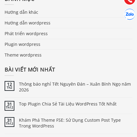
Hợp tác
Hướng dẫn khác
Chát cù
Hướng dẫn wordpress
Phát triển wordpress
Plugin wordpress
Theme wordpress
BÀI VIẾT MỚI NHẤT
Thông báo nghỉ Tết Nguyên Đán – Xuân Bính Ngọ năm
12
Th2
2026
Top Plugin Chia Sẻ Tài Liệu WordPress Tốt Nhất
31
Th12
Khám Phá Theme FSE: Sử Dụng Custom Post Type
31
Th12
Trong WordPress