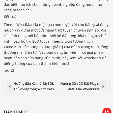
đặc biệt hữu ích cho những doanh nghiệp đang muốn mở
rộng ra toàn cầu.
Kết Luận
Theme WoodMart là một lựa chọn tuyệt vời cho bất kỳ ai đang
muốn xây dựng một cửa hàng trực tuyến chuyên nghiệp. Với
các tính năng nổi bật như thiết kế đáp ứng, khả năng tùy biến
linh hoạt, hỗ trợ SEO tốt và nhiều plugin tương thích,
WoodMart đã chứng tỏ được giá trị của mình trong thị trường
thương mại điện tử. Nếu bạn đang tìm kiếm một giải pháp
hoàn hảo cho cửa hàng của mình, hãy xem xét WoodMart để
biến ý tưởng của bạn thành hiện thực!
[ad_2]
Báo giá & Đặt hàng:
Hướng dẫn Kết nối MySQL
Hướng Dẫn Cài Đặt Plugin
0903.976.769
Thủ công trong WordPress
AMP Cho WordPress
Hướng dẫn & Hỗ trợ:
(028) 22.166.144
Tư vấn
DANH MỤC
Gọi cho