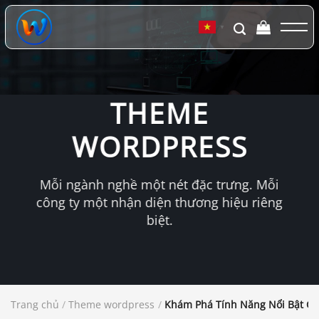
Chuyển
đến
▼
nội
dung
THEME
WORDPRESS
Mỗi ngành nghề một nét đặc trưng. Mỗi
công ty một nhận diện thương hiệu riêng
biệt.
Trang chủ
/
Theme wordpress
/
Khám Phá Tính Năng Nổi Bật C