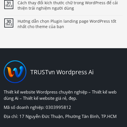
Cách thay đổi kích thước chữ trong WordPress để cải
31
Th12
thiện trải nghiệm người dùng
Hướng dẫn chọn Plugin landing page WordPress tốt
30
Th12
nhất cho theme của bạn
TRUSTvn Wordpress Ai
Thiết kế website Wordpress chuyên nghiệp – Thiết kế web
dùng Ai – Thiết kế website giá rẻ, đẹp.
Mã số doanh nghiệp: 0303995812
Địa chỉ: 17 Nguyễn Đức Thuận, Phường Tân Bình, TP.HCM