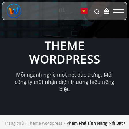
Chuyển
đến
▼
nội
dung
THEME
WORDPRESS
Mỗi ngành nghề một nét đặc trưng. Mỗi
công ty một nhận diện thương hiệu riêng
biệt.
Trang chủ
/
Theme wordpress
/
Khám Phá Tính Năng Nổi Bật C