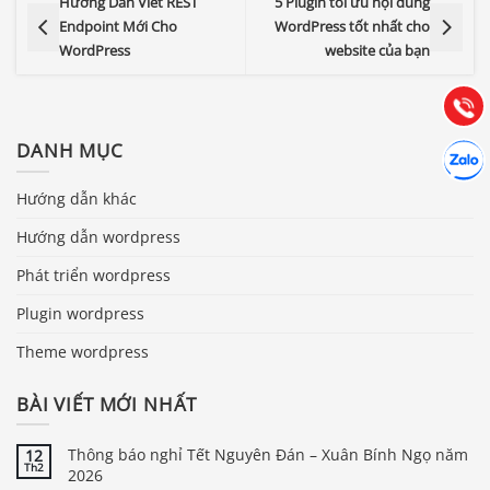
0903.976.769
Hướng Dẫn Viết REST
5 Plugin tối ưu nội dung
Endpoint Mới Cho
WordPress tốt nhất cho
WordPress
website của bạn
Hướng dẫn & Hỗ trợ:
(028) 22.166.144
Tư vấn
Gọi cho
Hợp tác
DANH MỤC
Chát cù
Hướng dẫn khác
Hướng dẫn wordpress
Phát triển wordpress
Plugin wordpress
Theme wordpress
BÀI VIẾT MỚI NHẤT
Thông báo nghỉ Tết Nguyên Đán – Xuân Bính Ngọ năm
12
Th2
2026