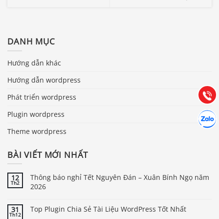
Báo giá & Đặt hàng:
DANH MỤC
0903.976.769
Hướng dẫn khác
Hướng dẫn & Hỗ trợ:
Hướng dẫn wordpress
(028) 22.166.144
Tư vấn
Gọi cho
Phát triển wordpress
Hợp tác
Plugin wordpress
Chát cù
Theme wordpress
BÀI VIẾT MỚI NHẤT
Thông báo nghỉ Tết Nguyên Đán – Xuân Bính Ngọ năm
12
Th2
2026
Top Plugin Chia Sẻ Tài Liệu WordPress Tốt Nhất
31
Th12