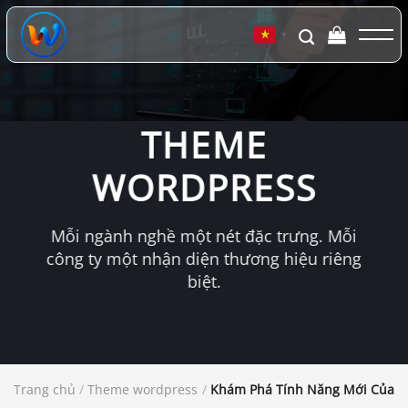
Chuyển
đến
▼
nội
dung
THEME
WORDPRESS
Mỗi ngành nghề một nét đặc trưng. Mỗi
công ty một nhận diện thương hiệu riêng
biệt.
Trang chủ
/
Theme wordpress
/
Khám Phá Tính Năng Mới Của T