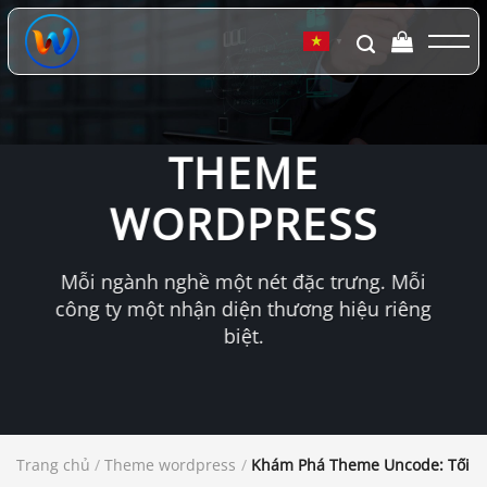
Chuyển
đến
▼
nội
dung
THEME
WORDPRESS
Mỗi ngành nghề một nét đặc trưng. Mỗi
công ty một nhận diện thương hiệu riêng
biệt.
Trang chủ
/
Theme wordpress
/
Khám Phá Theme Uncode: Tối Ư