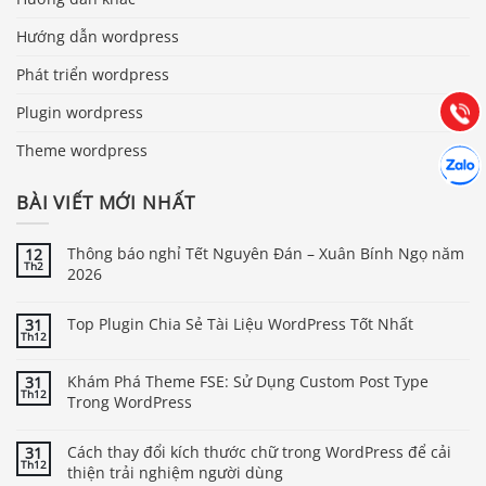
0903.976.769
Hướng dẫn wordpress
Hướng dẫn & Hỗ trợ:
Phát triển wordpress
(028) 22.166.144
Tư vấn
Gọi cho
Plugin wordpress
Theme wordpress
Hợp tác
Chát cù
BÀI VIẾT MỚI NHẤT
Thông báo nghỉ Tết Nguyên Đán – Xuân Bính Ngọ năm
12
Th2
2026
Top Plugin Chia Sẻ Tài Liệu WordPress Tốt Nhất
31
Th12
Khám Phá Theme FSE: Sử Dụng Custom Post Type
31
Th12
Trong WordPress
Cách thay đổi kích thước chữ trong WordPress để cải
31
Th12
thiện trải nghiệm người dùng