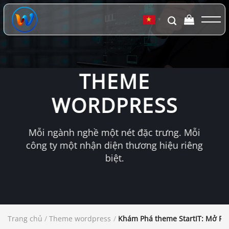
Chuyển
đến
▼
nội
dung
THEME
WORDPRESS
Mỗi ngành nghề một nét đặc trưng. Mỗi
công ty một nhận diện thương hiệu riêng
biệt.
Trang chủ
/
Theme wordpress
/
Khám Phá theme StartIT: Mở Rộ