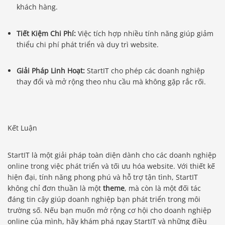
khách hàng.
Tiết Kiệm Chi Phí:
Việc tích hợp nhiều tính năng giúp giảm
thiểu chi phí phát triển và duy trì website.
Giải Pháp Linh Hoạt:
StartIT cho phép các doanh nghiệp
thay đổi và mở rộng theo nhu cầu mà không gặp rắc rối.
Kết Luận
StartIT là một giải pháp toàn diện dành cho các doanh nghiệp
online trong việc phát triển và tối ưu hóa website. Với thiết kế
hiện đại, tính năng phong phú và hỗ trợ tận tình, StartIT
Báo giá & Đặt hàng:
không chỉ đơn thuần là một
theme
, mà còn là một đối tác
0903.976.769
đáng tin cậy giúp doanh nghiệp bạn phát triển trong môi
trường số. Nếu bạn muốn mở rộng cơ hội cho doanh nghiệp
online của mình, hãy khám phá ngay StartIT và những điều
Hướng dẫn & Hỗ trợ: