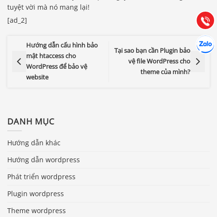
tuyệt vời mà nó mang lại!
(028) 22.166.144
Tư vấn
Gọi cho
[ad_2]
Hợp tác
Chát cù
Hướng dẫn cấu hình bảo
Tại sao bạn cần Plugin bảo
mật htaccess cho
vệ file WordPress cho
WordPress để bảo vệ
theme của mình?
website
DANH MỤC
Hướng dẫn khác
Hướng dẫn wordpress
Phát triển wordpress
Plugin wordpress
Theme wordpress