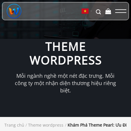
Chuyển
đến
▼
nội
dung
THEME
WORDPRESS
Mỗi ngành nghề một nét đặc trưng. Mỗi
công ty một nhận diện thương hiệu riêng
biệt.
Trang chủ
/
Theme wordpress
/
Khám Phá Theme Pearl: Ưu Điểm