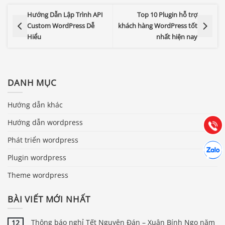
Hướng Dẫn Lập Trình API
Top 10 Plugin hỗ trợ
Custom WordPress Dễ
khách hàng WordPress tốt
Hiểu
nhất hiện nay
Báo giá & Đặt hàng:
0903.976.769
DANH MỤC
Hướng dẫn & Hỗ trợ:
Hướng dẫn khác
(028) 22.166.144
Tư vấn
Hướng dẫn wordpress
Gọi cho
Phát triển wordpress
Hợp tác
Chát cù
Plugin wordpress
Theme wordpress
BÀI VIẾT MỚI NHẤT
Thông báo nghỉ Tết Nguyên Đán – Xuân Bính Ngọ năm
12