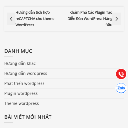
Hướng dẫn tích hợp
Khám Phá Các Plugin Tạo
reCAPTCHA cho theme
Diễn Đàn WordPress Hàng
WordPress
Đầu
Báo giá & Đặt hàng:
0903.976.769
DANH MỤC
Hướng dẫn & Hỗ trợ:
Hướng dẫn khác
(028) 22.166.144
Tư vấn
Hướng dẫn wordpress
Gọi cho
Phát triển wordpress
Hợp tác
Chát cù
Plugin wordpress
Theme wordpress
BÀI VIẾT MỚI NHẤT