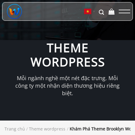
Chuyển
đến
▼
nội
dung
THEME
WORDPRESS
Mỗi ngành nghề một nét đặc trưng. Mỗi
công ty một nhận diện thương hiệu riêng
biệt.
Trang chủ
/
Theme wordpress
/
Khám Phá Theme Brooklyn WordP