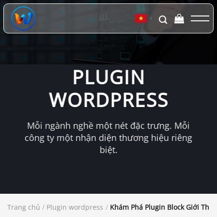
Chuyển
đến
▼
nội
dung
PLUGIN
WORDPRESS
Mỗi ngành nghề một nét đặc trưng. Mỗi
công ty một nhận diện thương hiệu riêng
biệt.
Trang chủ
/
Plugin wordpress
/
Khám Phá Plugin Block Giới Thi