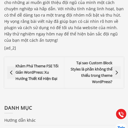
cho những ai muốn giới thiệu đội ngũ của mình một cách
chuyên nghiệp và hấp dẫn. Với nhiều tính năng linh hoạt, bạn
có thể dễ dàng tạo ra một trang đội nhóm nổi bật và thu hút.
Hy vọng rằng bài viết này đã giúp bạn có cái nhìn rõ hơn về
plugin và cách sử dụng nó để tối ưu hóa website của mình.
Hãy thử nghiệm ngay hôm nay để thể hiện bản sắc đội ngũ
của bạn một cách ấn tượng!
[ad_2]
Tại sao Custom Block
Khám Phá Theme FSE Tối
Styles là phần không thể
Giản WordPress: Xu
thiếu trong theme
Hướng Thiết Kế Hiện Đại
Báo giá & Đặt hàng:
WordPress?
0903.976.769
Hướng dẫn & Hỗ trợ:
DANH MỤC
(028) 22.166.144
Tư vấn
Gọi cho
Hướng dẫn khác
Hợp tác
Chát cù