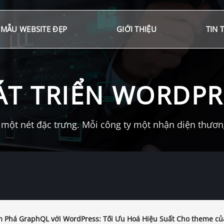
MẪU WEBSITE ĐẸP
GIỚI THIỆU
TIN 
ÁT TRIỂN WORDPR
một nét đặc trưng. Mỗi công ty một nhận diện thương 
Phá GraphQL với WordPress: Tối Ưu Hoá Hiệu Suất Cho theme củ