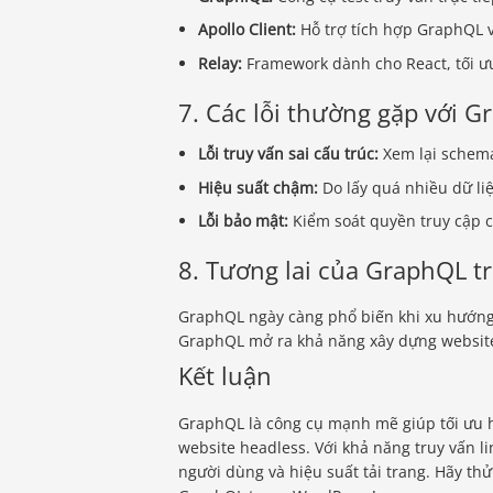
Apollo Client:
Hỗ trợ tích hợp GraphQL v
Relay:
Framework dành cho React, tối ưu 
7. Các lỗi thường gặp với 
Lỗi truy vấn sai cấu trúc:
Xem lại schema
Hiệu suất chậm:
Do lấy quá nhiều dữ liệ
Lỗi bảo mật:
Kiểm soát quyền truy cập c
8. Tương lai của GraphQL t
GraphQL ngày càng phổ biến khi xu hướng 
GraphQL mở ra khả năng xây dựng website
Kết luận
GraphQL là công cụ mạnh mẽ giúp tối ưu h
website headless. Với khả năng truy vấn l
người dùng và hiệu suất tải trang. Hãy t