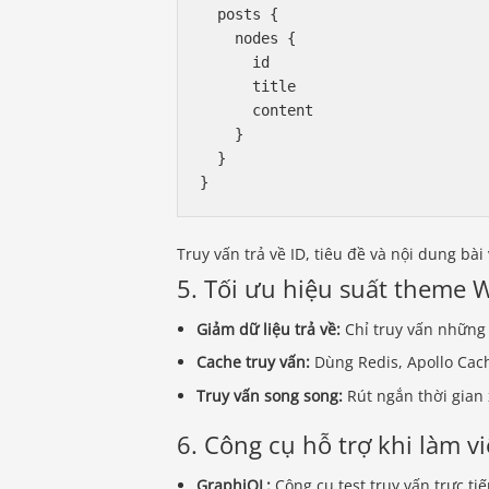
  posts {

    nodes {

      id

      title

      content

    }

  }

Truy vấn trả về ID, tiêu đề và nội dung bà
5. Tối ưu hiệu suất theme 
Giảm dữ liệu trả về:
Chỉ truy vấn những 
Cache truy vấn:
Dùng Redis, Apollo Cach
Truy vấn song song:
Rút ngắn thời gian x
6. Công cụ hỗ trợ khi làm v
GraphiQL:
Công cụ test truy vấn trực tiế