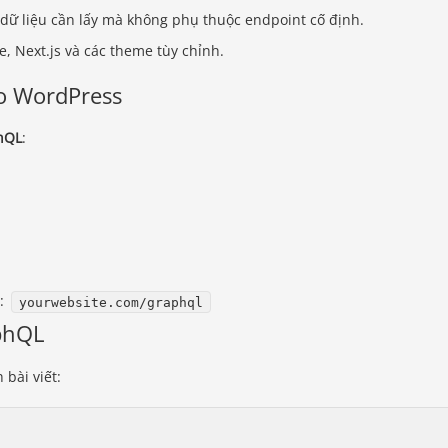
dữ liệu cần lấy mà không phụ thuộc endpoint cố định.
e, Next.js và các theme tùy chỉnh.
ho WordPress
hQL
:
n:
yourwebsite.com/graphql
aphQL
 bài viết: