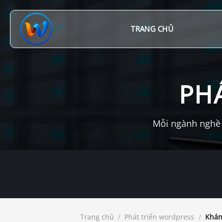
Chuyển
đến
nội
TRANG CHỦ
dung
PH
Mỗi ngành nghề 
Trang chủ
/
Phát triển wordpress
/
Khám 