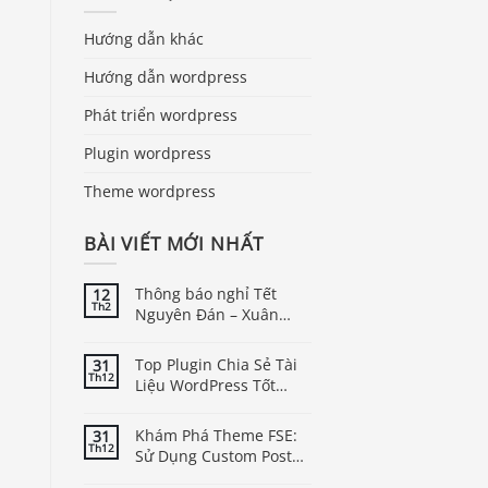
Hướng dẫn khác
Hướng dẫn wordpress
Phát triển wordpress
Plugin wordpress
Theme wordpress
BÀI VIẾT MỚI NHẤT
Thông báo nghỉ Tết
12
Th2
Nguyên Đán – Xuân
Bính Ngọ năm 2026
Top Plugin Chia Sẻ Tài
31
Th12
Liệu WordPress Tốt
Nhất
Khám Phá Theme FSE:
31
Th12
Sử Dụng Custom Post
Type Trong WordPress