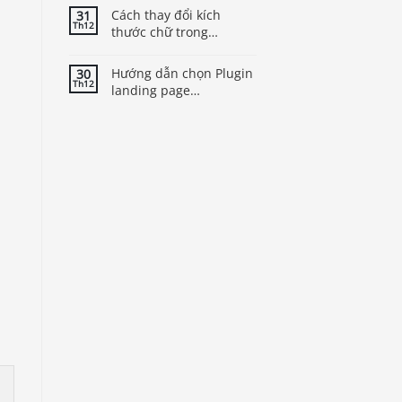
Cách thay đổi kích
31
Th12
thước chữ trong
WordPress để cải thiện
trải nghiệm người dùng
Hướng dẫn chọn Plugin
30
Th12
landing page
WordPress tốt nhất cho
theme của bạn