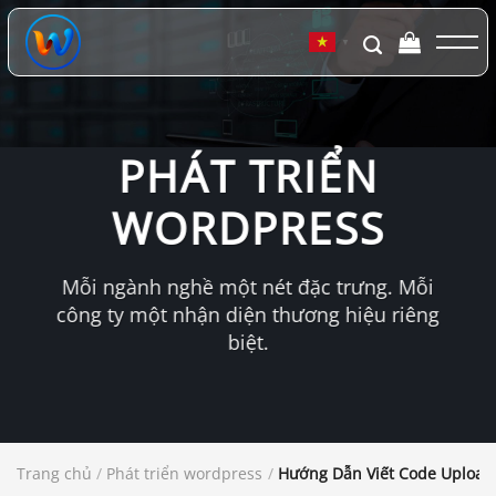
Chuyển
đến
▼
nội
dung
PHÁT TRIỂN
WORDPRESS
Mỗi ngành nghề một nét đặc trưng. Mỗi
công ty một nhận diện thương hiệu riêng
biệt.
Trang chủ
/
Phát triển wordpress
/
Hướng Dẫn Viết Code Upload 