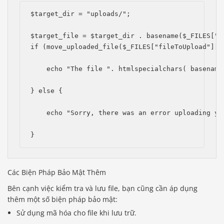
$target_dir = "uploads/";
$target_file = $target_dir . basename($_FILES["f
if (move_uploaded_file($_FILES["fileToUpload"]["
    echo "The file ". htmlspecialchars( basename
} else {
    echo "Sorry, there was an error uploading yo
}
Các Biện Pháp Bảo Mật Thêm
Bên cạnh việc kiểm tra và lưu file, bạn cũng cần áp dụng
thêm một số biện pháp bảo mật:
Sử dụng mã hóa cho file khi lưu trữ.