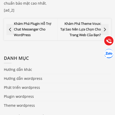
chuẩn bảo mật cao nhất.
Báo giá & Đặt hàng:
[ad_2]
0903.976.769
Khám Phá Plugin Hỗ Trợ
Khám Phá Theme Voux:
Chat Messenger Cho
Tại Sao Nên Lựa Chọn Cho
Hướng dẫn & Hỗ trợ:
WordPress
Trang Web Của Bạn?
(028) 22.166.144
Tư vấn
Gọi cho
Hợp tác
Chát cù
DANH MỤC
Hướng dẫn khác
Hướng dẫn wordpress
Phát triển wordpress
Plugin wordpress
Theme wordpress