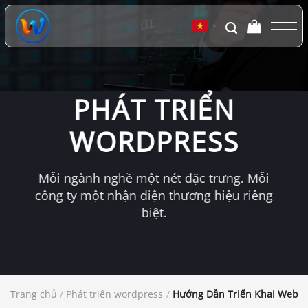
Chuyển
đến
▼
nội
dung
PHÁT TRIỂN
WORDPRESS
Mỗi ngành nghề một nét đặc trưng. Mỗi
công ty một nhận diện thương hiệu riêng
biệt.
Trang chủ
/
Phát triển wordpress
/
Hướng Dẫn Triển Khai Websi