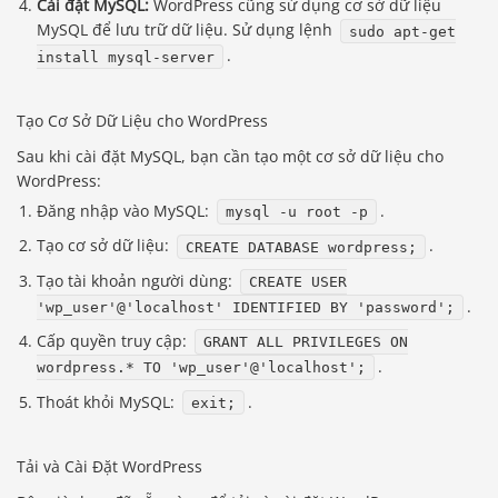
Cài đặt MySQL:
WordPress cũng sử dụng cơ sở dữ liệu
MySQL để lưu trữ dữ liệu. Sử dụng lệnh
sudo apt-get
.
install mysql-server
Tạo Cơ Sở Dữ Liệu cho WordPress
Sau khi cài đặt MySQL, bạn cần tạo một cơ sở dữ liệu cho
WordPress:
Đăng nhập vào MySQL:
.
mysql -u root -p
Tạo cơ sở dữ liệu:
.
CREATE DATABASE wordpress;
Tạo tài khoản người dùng:
CREATE USER
.
'wp_user'@'localhost' IDENTIFIED BY 'password';
Cấp quyền truy cập:
GRANT ALL PRIVILEGES ON
.
wordpress.* TO 'wp_user'@'localhost';
Thoát khỏi MySQL:
.
exit;
Tải và Cài Đặt WordPress