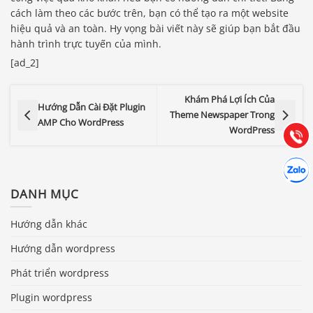
cách làm theo các bước trên, bạn có thể tạo ra một website
hiệu quả và an toàn. Hy vọng bài viết này sẽ giúp bạn bắt đầu
hành trình trực tuyến của mình.
Báo giá & Đặt hàng:
[ad_2]
0903.976.769
Khám Phá Lợi Ích Của
Hướng dẫn & Hỗ trợ:
Hướng Dẫn Cài Đặt Plugin
Theme Newspaper Trong
(028) 22.166.144
AMP Cho WordPress
Tư vấn
WordPress
Gọi cho
Hợp tác
Chát cù
DANH MỤC
Hướng dẫn khác
Hướng dẫn wordpress
Phát triển wordpress
Plugin wordpress