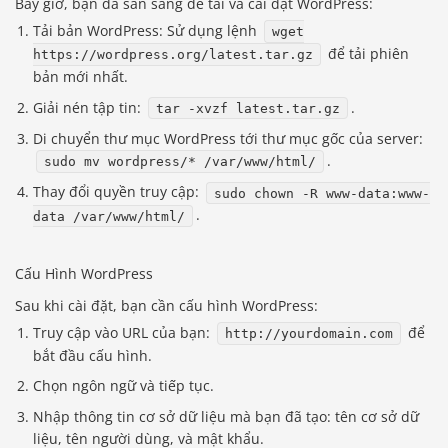
Bây giờ, bạn đã sẵn sàng để tải và cài đặt WordPress:
Tải bản WordPress: Sử dụng lệnh
wget
để tải phiên
https://wordpress.org/latest.tar.gz
bản mới nhất.
Giải nén tập tin:
.
tar -xvzf latest.tar.gz
Di chuyển thư mục WordPress tới thư mục gốc của server:
.
sudo mv wordpress/* /var/www/html/
Thay đổi quyền truy cập:
sudo chown -R www-data:www-
.
data /var/www/html/
Cấu Hình WordPress
Sau khi cài đặt, bạn cần cấu hình WordPress:
Truy cập vào URL của bạn:
để
http://yourdomain.com
bắt đầu cấu hình.
Chọn ngôn ngữ và tiếp tục.
Nhập thông tin cơ sở dữ liệu mà bạn đã tạo: tên cơ sở dữ
liệu, tên người dùng, và mật khẩu.