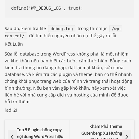
define('WP_DEBUG_LOG', true);
Sau đó, kiểm tra file
trong thư mục
debug.log
/wp-
để tìm hiểu nguyên nhân cụ thể gây ra lỗi.
content/
Kết Luận
Sửa lỗi database trong WordPress không phải là một nhiệm
vụ khó khăn nếu bạn biết các bước cần thực hiện. Bằng cách
kiểm tra thông tin đăng nhập, đặt lại mật khẩu, sửa chữa
database, và kiểm tra các plugin và theme, bạn có thể nhanh
chóng khôi phục trang web của mình về trạng thái hoạt động
bình thường. Nếu bạn vẫn gặp khó khăn, hãy xem xét việc
liên hệ với nhà cung cấp dịch vụ hosting của mình để được
hỗ trợ thêm.
[ad_2]
Báo giá & Đặt hàng:
Khám Phá Theme
Top 5 Plugin chống copy
0903.976.769
Gutenberg: Xu Hướng
nội dung WordPress hiệu