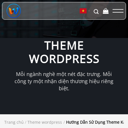
Chuyển
đến
▼
nội
dung
THEME
WORDPRESS
Mỗi ngành nghề một nét đặc trưng. Mỗi
công ty một nhận diện thương hiệu riêng
biệt.
Trang chủ
/
Theme wordpress
/
Hướng Dẫn Sử Dụng Theme Kal