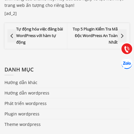
trang web ấn tượng cho riêng bạn!
Báo giá & Đặt hàng:
[ad_2]
0903.976.769
Tự động hóa việc đăng bài
Top 5 Plugin Kiểm Tra Mã
Hướng dẫn & Hỗ trợ:
WordPress với hàm tự
Độc WordPress An Toàn
(028) 22.166.144
động
Nhất
Tư vấn
Gọi cho
Hợp tác
Chát cù
DANH MỤC
Hướng dẫn khác
Hướng dẫn wordpress
Phát triển wordpress
Plugin wordpress
Theme wordpress