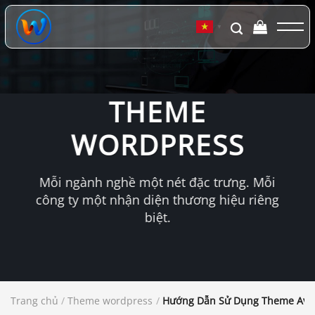
Chuyển
đến
▼
nội
dung
THEME
WORDPRESS
Mỗi ngành nghề một nét đặc trưng. Mỗi
công ty một nhận diện thương hiệu riêng
biệt.
Trang chủ
/
Theme wordpress
/
Hướng Dẫn Sử Dụng Theme Avad