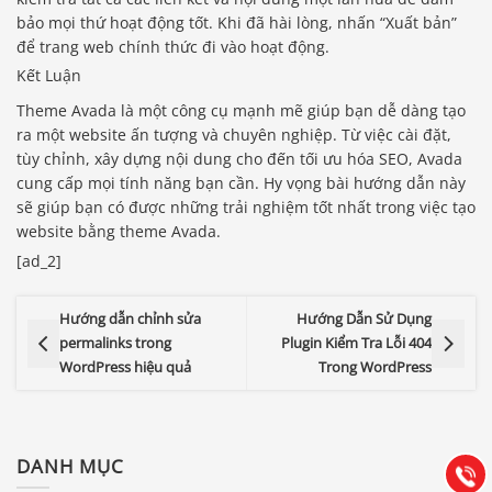
bảo mọi thứ hoạt động tốt. Khi đã hài lòng, nhấn “Xuất bản”
để trang web chính thức đi vào hoạt động.
Kết Luận
Theme Avada là một công cụ mạnh mẽ giúp bạn dễ dàng tạo
ra một website ấn tượng và chuyên nghiệp. Từ việc cài đặt,
tùy chỉnh, xây dựng nội dung cho đến tối ưu hóa SEO, Avada
cung cấp mọi tính năng bạn cần. Hy vọng bài hướng dẫn này
sẽ giúp bạn có được những trải nghiệm tốt nhất trong việc tạo
website bằng theme Avada.
[ad_2]
Hướng dẫn chỉnh sửa
Hướng Dẫn Sử Dụng
Báo giá & Đặt hàng:
permalinks trong
Plugin Kiểm Tra Lỗi 404
0903.976.769
WordPress hiệu quả
Trong WordPress
Hướng dẫn & Hỗ trợ:
(028) 22.166.144
Tư vấn
DANH MỤC
Gọi cho