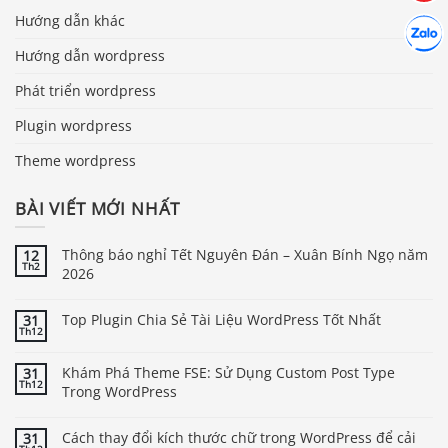
Hướng dẫn khác
Hợp tác
Chát cù
Hướng dẫn wordpress
Phát triển wordpress
Plugin wordpress
Theme wordpress
BÀI VIẾT MỚI NHẤT
Thông báo nghỉ Tết Nguyên Đán – Xuân Bính Ngọ năm
12
Th2
2026
Top Plugin Chia Sẻ Tài Liệu WordPress Tốt Nhất
31
Th12
Khám Phá Theme FSE: Sử Dụng Custom Post Type
31
Th12
Trong WordPress
Cách thay đổi kích thước chữ trong WordPress để cải
31