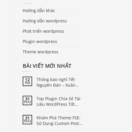
Hướng dẫn khác
Hướng dẫn wordpress
Phát triển wordpress
Plugin wordpress
Theme wordpress
BÀI VIẾT MỚI NHẤT
Thông báo nghỉ Tết
12
Th2
Nguyên Đán – Xuân
Bính Ngọ năm 2026
Top Plugin Chia Sẻ Tài
31
Th12
Liệu WordPress Tốt
Nhất
Khám Phá Theme FSE:
31
Th12
Sử Dụng Custom Post
Type Trong WordPress