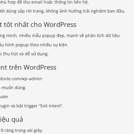
hù hợp để thu email hoặc thông tin liên hệ.
ười dùng sắp rời trang, không ảnh hưởng trải nghiệm ban đầu.
nt tốt nhất cho WordPress
hông minh, nhiều mẫu popup đẹp, mạnh về phân tích dữ liệu.
ấu hình popup theo nhiều sự kiện.
p thu hút và dễ sử dụng.
ent trên WordPress
bsite.com/wp-admin
.
n muốn dùng.
vate
.
gin và bật trigger “Exit Intent”.
hiệu quả
õ ràng trong vài giây.