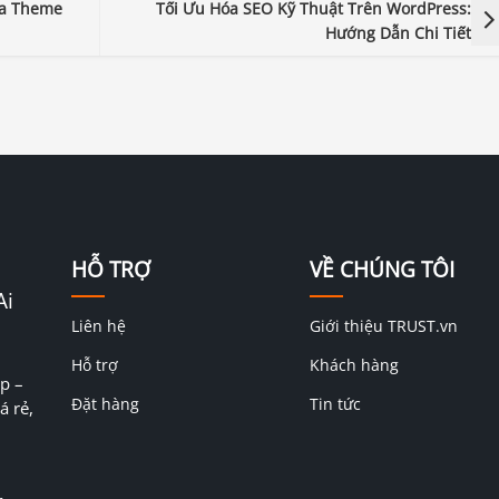
ủa Theme
Tối Ưu Hóa SEO Kỹ Thuật Trên WordPress:
Hướng Dẫn Chi Tiết
HỖ TRỢ
VỀ CHÚNG TÔI
Ai
Liên hệ
Giới thiệu TRUST.vn
Hỗ trợ
Khách hàng
p –
Đặt hàng
Tin tức
á rẻ,