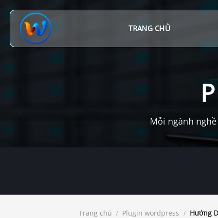
Chuyển
đến
nội
TRANG CHỦ
dung
P
Mỗi ngành nghề 
Trang chủ
/
Plugin wordpress
/
Hướng Dẫ