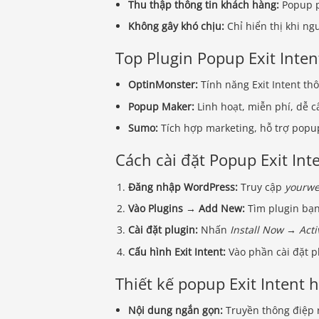
Thu thập thông tin khách hàng:
Popup p
Không gây khó chịu:
Chỉ hiển thị khi ng
Top Plugin Popup Exit Inte
OptinMonster:
Tính năng Exit Intent t
Popup Maker:
Linh hoạt, miễn phí, dễ c
Sumo:
Tích hợp marketing, hỗ trợ popu
Cách cài đặt Popup Exit Int
Đăng nhập WordPress:
Truy cập
yourwe
Vào Plugins → Add New:
Tìm plugin bạ
Cài đặt plugin:
Nhấn
Install Now
→
Acti
Cấu hình Exit Intent:
Vào phần cài đặt plu
Thiết kế popup Exit Intent 
Nội dung ngắn gọn:
Truyền thông điệp r