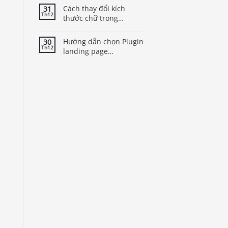
Cách thay đổi kích
31
Th12
thước chữ trong
WordPress để cải thiện
trải nghiệm người dùng
Hướng dẫn chọn Plugin
30
Th12
landing page
WordPress tốt nhất cho
theme của bạn