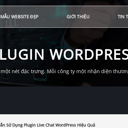
MẪU WEBSITE ĐẸP
GIỚI THIỆU
TIN 
LUGIN WORDPRE
một nét đặc trưng. Mỗi công ty một nhận diện thương 
n Sử Dụng Plugin Live Chat WordPress Hiệu Quả