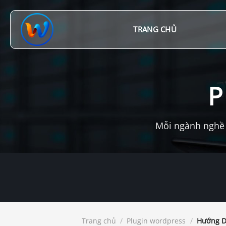
Chuyển
đến
nội
TRANG CHỦ
dung
P
Mỗi ngành nghề 
Trang chủ
/
Plugin wordpress
/
Hướng Dẫ