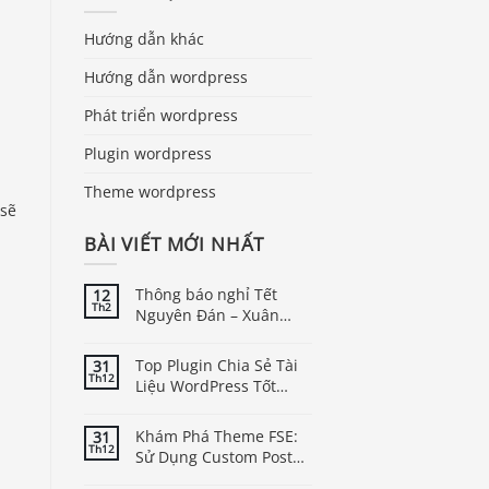
Hướng dẫn khác
Hướng dẫn wordpress
Phát triển wordpress
Plugin wordpress
Theme wordpress
 sẽ
BÀI VIẾT MỚI NHẤT
Thông báo nghỉ Tết
12
Th2
Nguyên Đán – Xuân
Bính Ngọ năm 2026
Top Plugin Chia Sẻ Tài
31
Th12
Liệu WordPress Tốt
Nhất
Khám Phá Theme FSE:
31
Th12
Sử Dụng Custom Post
Type Trong WordPress