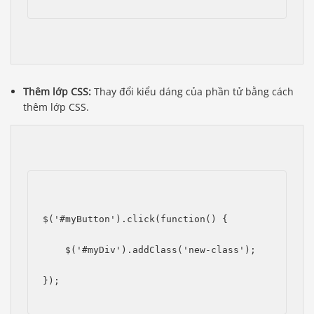
Thêm lớp CSS:
Thay đổi kiểu dáng của phần tử bằng cách
thêm lớp CSS.
$('#myButton').click(function() {
    $('#myDiv').addClass('new-class');
});