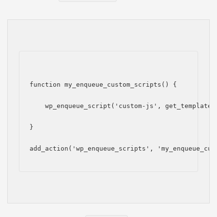
function my_enqueue_custom_scripts() {
    wp_enqueue_script('custom-js', get_template_
}
add_action('wp_enqueue_scripts', 'my_enqueue_cus