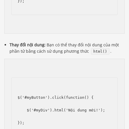
});
Thay đổi nội dung:
Bạn có thể thay đổi nội dung của một
phần tử bằng cách sử dụng phương thức
.
html()
$('#myButton').click(function() {
    $('#myDiv').html('Nội dung mới!');
});