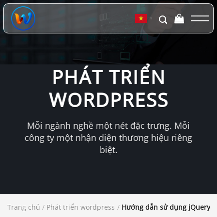
Chuyển
đến
▼
nội
dung
PHÁT TRIỂN
WORDPRESS
Mỗi ngành nghề một nét đặc trưng. Mỗi
công ty một nhận diện thương hiệu riêng
biệt.
Trang chủ
/
Phát triển wordpress
/
Hướng dẫn sử dụng jQuery t