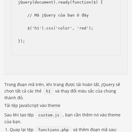
jQuery(document).ready(function($) {
    // Mã jQuery của bạn ở đây
    $('h1').css('color', 'red');
});
Trong đoạn mã trên, khi trang được tải hoàn tất, jQuery sẽ
chọn tất cả các thẻ
và thay đổi màu sắc của chúng
h1
thành đỏ.
Tải tệp JavaScript vào theme
Sau khi tạo tệp
, bạn cần thêm nó vào theme
custom.js
của bạn.
Quay lại tệp
và thêm đoạn mã sau:
functions.php