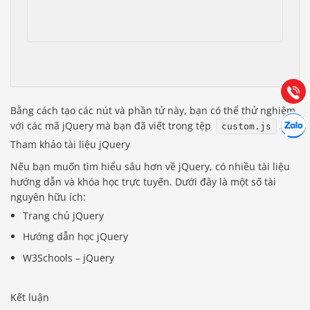
Báo giá & Đặt hàng:
0903.976.769
Hướng dẫn & Hỗ trợ:
(028) 22.166.144
Tư vấn
Gọi cho
Bằng cách tạo các nút và phần tử này, bạn có thể thử nghiệm
Hợp tác
Chát cù
với các mã jQuery mà bạn đã viết trong tệp
.
custom.js
Tham khảo tài liệu jQuery
Nếu bạn muốn tìm hiểu sâu hơn về jQuery, có nhiều tài liệu
hướng dẫn và khóa học trực tuyến. Dưới đây là một số tài
nguyên hữu ích:
Trang chủ jQuery
Hướng dẫn học jQuery
W3Schools – jQuery
Kết luận