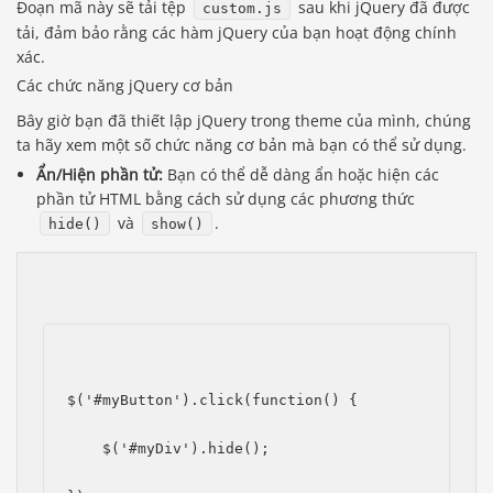
Đoạn mã này sẽ tải tệp
sau khi jQuery đã được
custom.js
tải, đảm bảo rằng các hàm jQuery của bạn hoạt động chính
xác.
Các chức năng jQuery cơ bản
Bây giờ bạn đã thiết lập jQuery trong theme của mình, chúng
ta hãy xem một số chức năng cơ bản mà bạn có thể sử dụng.
Ẩn/Hiện phần tử:
Bạn có thể dễ dàng ẩn hoặc hiện các
phần tử HTML bằng cách sử dụng các phương thức
và
.
hide()
show()
$('#myButton').click(function() {
    $('#myDiv').hide();