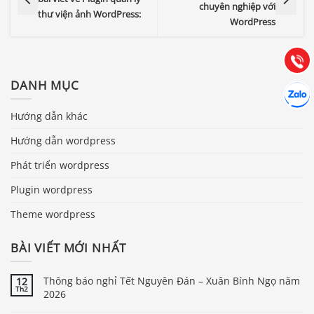
chuyên nghiệp với
thư viện ảnh WordPress:
WordPress
Hướng dẫn & Hỗ trợ:
(028) 22.166.144
Tư vấn
Gọi cho
DANH MỤC
Hợp tác
Chát cù
Hướng dẫn khác
Hướng dẫn wordpress
Phát triển wordpress
Plugin wordpress
Theme wordpress
BÀI VIẾT MỚI NHẤT
Thông báo nghỉ Tết Nguyên Đán – Xuân Bính Ngọ năm
12
Th2
2026