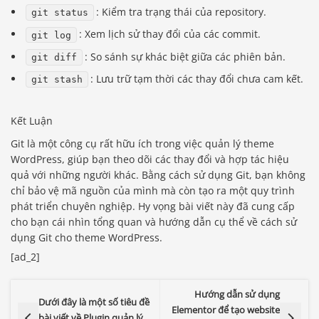
: Kiểm tra trạng thái của repository.
git status
: Xem lịch sử thay đổi của các commit.
git log
: So sánh sự khác biệt giữa các phiên bản.
git diff
: Lưu trữ tạm thời các thay đổi chưa cam kết.
git stash
Kết Luận
Git là một công cụ rất hữu ích trong việc quản lý theme
WordPress, giúp bạn theo dõi các thay đổi và hợp tác hiệu
quả với những người khác. Bằng cách sử dụng Git, bạn không
chỉ bảo vệ mã nguồn của mình mà còn tạo ra một quy trình
phát triển chuyên nghiệp. Hy vọng bài viết này đã cung cấp
cho bạn cái nhìn tổng quan và hướng dẫn cụ thể về cách sử
dụng Git cho theme WordPress.
[ad_2]
Báo giá & Đặt hàng:
Hướng dẫn sử dụng
Dưới đây là một số tiêu đề
0903.976.769
Elementor để tạo website
bài viết về Plugin quản lý