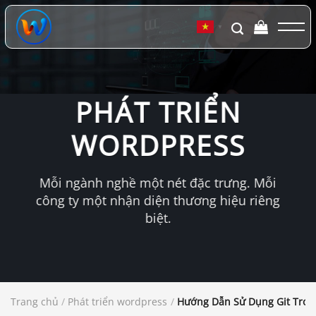
Chuyển
đến
▼
nội
dung
PHÁT TRIỂN
WORDPRESS
Mỗi ngành nghề một nét đặc trưng. Mỗi
công ty một nhận diện thương hiệu riêng
biệt.
Trang chủ
/
Phát triển wordpress
/
Hướng Dẫn Sử Dụng Git Tro