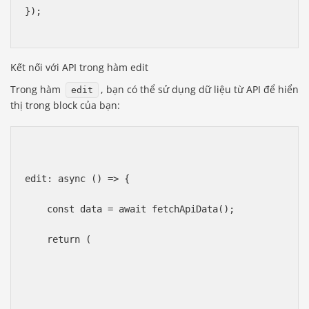
});
Kết nối với API trong hàm edit
Trong hàm
, bạn có thể sử dụng dữ liệu từ API để hiển
edit
thị trong block của bạn:
edit: async () => {
    const data = await fetchApiData();
    return (