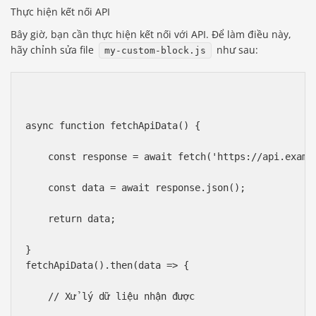
Thực hiện kết nối API
Bây giờ, bạn cần thực hiện kết nối với API. Để làm điều này,
hãy chỉnh sửa file
như sau:
my-custom-block.js
async function fetchApiData() {
    const response = await fetch('https://api.examp
    const data = await response.json();
    return data;
}
fetchApiData().then(data => {
    // Xử lý dữ liệu nhận được