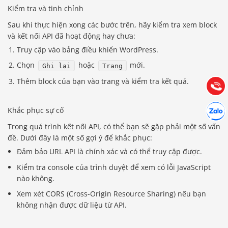
Kiểm tra và tinh chỉnh
Báo giá & Đặt hàng:
Sau khi thực hiện xong các bước trên, hãy kiểm tra xem block
0903.976.769
và kết nối API đã hoạt động hay chưa:
Truy cập vào bảng điều khiển WordPress.
Hướng dẫn & Hỗ trợ:
Chọn
hoặc
mới.
Ghi lại
Trang
(028) 22.166.144
Tư vấn
Thêm block của bạn vào trang và kiểm tra kết quả.
Gọi cho
Hợp tác
Khắc phục sự cố
Chát cù
Trong quá trình kết nối API, có thể bạn sẽ gặp phải một số vấn
đề. Dưới đây là một số gợi ý để khắc phục:
Đảm bảo URL API là chính xác và có thể truy cập được.
Kiểm tra console của trình duyệt để xem có lỗi JavaScript
nào không.
Xem xét CORS (Cross-Origin Resource Sharing) nếu bạn
không nhận được dữ liệu từ API.