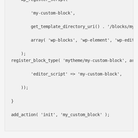
        'my-custom-block',
        get_template_directory_uri() . '/blocks/my-
        array( 'wp-blocks', 'wp-element', 'wp-edito
    );
register_block_type( 'mytheme/my-custom-block', arr
        'editor_script' => 'my-custom-block',
    ));
}
add_action( 'init', 'my_custom_block' );