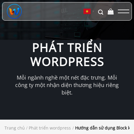
Chuyển
đến
▼
nội
dung
PHÁT TRIỂN
WORDPRESS
Mỗi ngành nghề một nét đặc trưng. Mỗi
công ty một nhận diện thương hiệu riêng
biệt.
Trang chủ
/
Phát triển wordpress
/
Hướng dẫn sử dụng Block kết