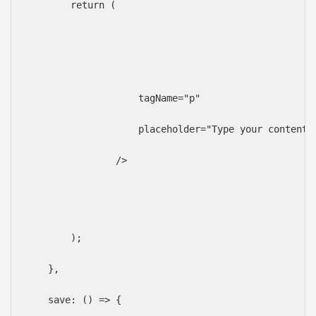
        return (
                    tagName="p"
                    placeholder="Type your content 
                />
        );
    },
    save: () => {