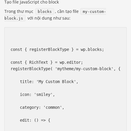
Tạo file JavaScript cho block
Trong thư mục
, cần tạo file
blocks
my-custom-
với nội dung như sau:
block.js
const { registerBlockType } = wp.blocks;
const { RichText } = wp.editor;
registerBlockType( 'mytheme/my-custom-block', {
    title: 'My Custom Block',
    icon: 'smiley',
    category: 'common',
    edit: () => {