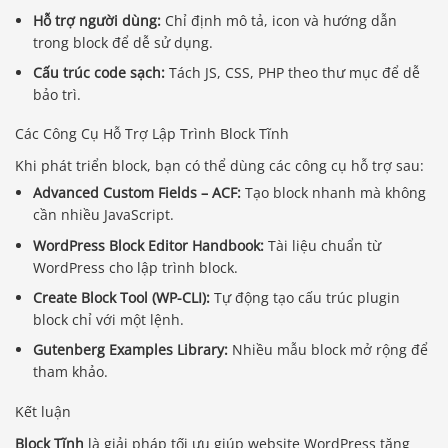
Hỗ trợ người dùng:
Chỉ định mô tả, icon và hướng dẫn
trong block để dễ sử dụng.
Cấu trúc code sạch:
Tách JS, CSS, PHP theo thư mục để dễ
bảo trì.
Các Công Cụ Hỗ Trợ Lập Trình Block Tĩnh
Khi phát triển block, bạn có thể dùng các công cụ hỗ trợ sau:
Advanced Custom Fields – ACF:
Tạo block nhanh mà không
cần nhiều JavaScript.
WordPress Block Editor Handbook:
Tài liệu chuẩn từ
WordPress cho lập trình block.
Create Block Tool (WP-CLI):
Tự động tạo cấu trúc plugin
block chỉ với một lệnh.
Gutenberg Examples Library:
Nhiều mẫu block mở rộng để
tham khảo.
Kết luận
Block Tĩnh
là giải pháp tối ưu giúp website WordPress tăng