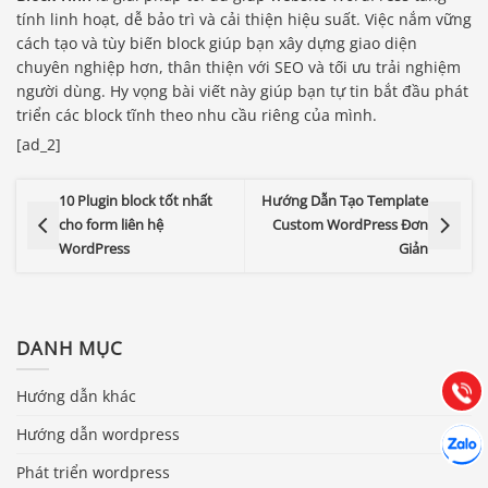
tính linh hoạt, dễ bảo trì và cải thiện hiệu suất. Việc nắm vững
cách tạo và tùy biến block giúp bạn xây dựng giao diện
chuyên nghiệp hơn, thân thiện với SEO và tối ưu trải nghiệm
người dùng. Hy vọng bài viết này giúp bạn tự tin bắt đầu phát
triển các block tĩnh theo nhu cầu riêng của mình.
[ad_2]
10 Plugin block tốt nhất
Hướng Dẫn Tạo Template
cho form liên hệ
Custom WordPress Đơn
WordPress
Giản
Báo giá & Đặt hàng:
0903.976.769
Hướng dẫn & Hỗ trợ:
DANH MỤC
(028) 22.166.144
Tư vấn
Gọi cho
Hướng dẫn khác
Hợp tác
Hướng dẫn wordpress
Chát cù
Phát triển wordpress