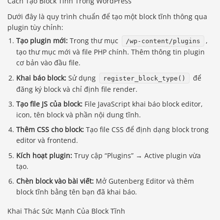
Cách Tạo Block Tĩnh Trong WordPress
Dưới đây là quy trình chuẩn để tạo một block tĩnh thông qua
plugin tùy chỉnh:
Tạo plugin mới:
Trong thư mục
,
/wp-content/plugins
tạo thư mục mới và file PHP chính. Thêm thông tin plugin
cơ bản vào đầu file.
Khai báo block:
Sử dụng
để
register_block_type()
đăng ký block và chỉ định file render.
Tạo file JS của block:
File JavaScript khai báo block editor,
icon, tên block và phần nội dung tĩnh.
Thêm CSS cho block:
Tạo file CSS để định dạng block trong
editor và frontend.
Kích hoạt plugin:
Truy cập “Plugins” → Active plugin vừa
tạo.
Chèn block vào bài viết:
Mở Gutenberg Editor và thêm
block tĩnh bằng tên bạn đã khai báo.
Khai Thác Sức Mạnh Của Block Tĩnh