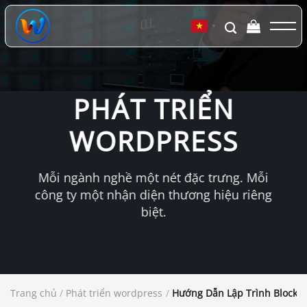
Chuyển
đến
▼
nội
dung
PHÁT TRIỂN
WORDPRESS
Mỗi ngành nghề một nét đặc trưng. Mỗi
công ty một nhận diện thương hiệu riêng
biệt.
Trang chủ
/
Phát triển wordpress
/
Hướng Dẫn Lập Trình Block T