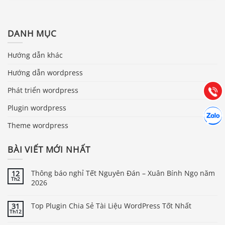
Báo giá & Đặt hàng:
DANH MỤC
0903.976.769
Hướng dẫn khác
Hướng dẫn & Hỗ trợ:
Hướng dẫn wordpress
(028) 22.166.144
Tư vấn
Gọi cho
Phát triển wordpress
Plugin wordpress
Hợp tác
Chát cù
Theme wordpress
BÀI VIẾT MỚI NHẤT
Thông báo nghỉ Tết Nguyên Đán – Xuân Bính Ngọ năm
12
Th2
2026
Top Plugin Chia Sẻ Tài Liệu WordPress Tốt Nhất
31
Th12