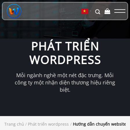
Chuyển
đến
▼
nội
dung
PHÁT TRIỂN
WORDPRESS
Mỗi ngành nghề một nét đặc trưng. Mỗi
công ty một nhận diện thương hiệu riêng
biệt.
Trang chủ
/
Phát triển wordpress
/
Hướng dẫn chuyển website W