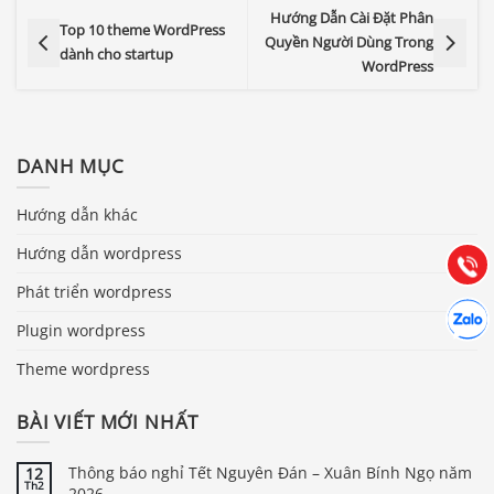
Hướng Dẫn Cài Đặt Phân
Top 10 theme WordPress
Quyền Người Dùng Trong
dành cho startup
WordPress
Báo giá & Đặt hàng:
0903.976.769
DANH MỤC
Hướng dẫn khác
Hướng dẫn & Hỗ trợ:
(028) 22.166.144
Tư vấn
Hướng dẫn wordpress
Gọi cho
Phát triển wordpress
Hợp tác
Chát cù
Plugin wordpress
Theme wordpress
BÀI VIẾT MỚI NHẤT
Thông báo nghỉ Tết Nguyên Đán – Xuân Bính Ngọ năm
12
Th2
2026