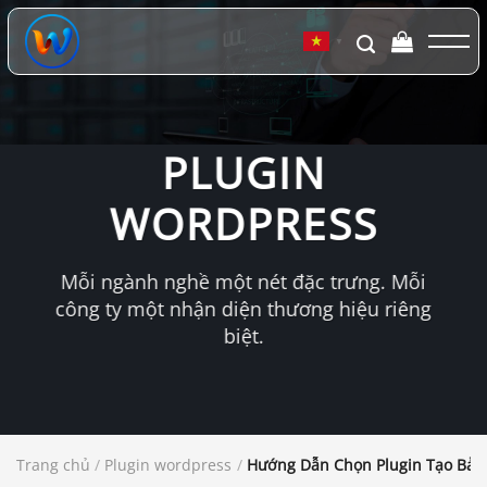
Chuyển
đến
▼
nội
dung
PLUGIN
WORDPRESS
Mỗi ngành nghề một nét đặc trưng. Mỗi
công ty một nhận diện thương hiệu riêng
biệt.
Trang chủ
/
Plugin wordpress
/
Hướng Dẫn Chọn Plugin Tạo Bản