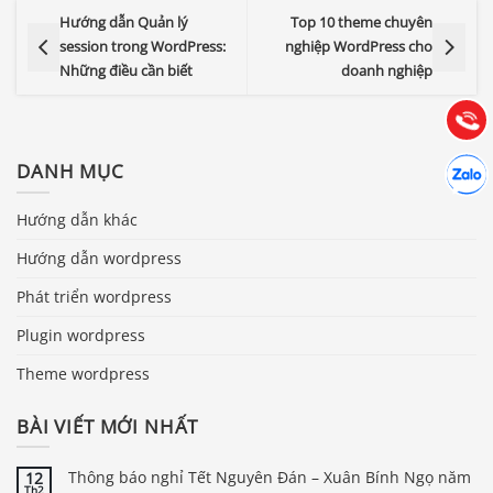
0903.976.769
Hướng dẫn Quản lý
Top 10 theme chuyên
session trong WordPress:
nghiệp WordPress cho
Hướng dẫn & Hỗ trợ:
Những điều cần biết
doanh nghiệp
(028) 22.166.144
Tư vấn
Gọi cho
Hợp tác
DANH MỤC
Chát cù
Hướng dẫn khác
Hướng dẫn wordpress
Phát triển wordpress
Plugin wordpress
Theme wordpress
BÀI VIẾT MỚI NHẤT
Thông báo nghỉ Tết Nguyên Đán – Xuân Bính Ngọ năm
12
Th2