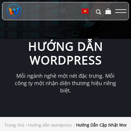
Chuyển
đến
▼
nội
dung
HƯỚNG DẪN
WORDPRESS
Mỗi ngành nghề một nét đặc trưng. Mỗi
công ty một nhận diện thương hiệu riêng
biệt.
Trang chủ
/
Hướng dẫn wordpress
/
Hướng Dẫn Cập Nhật WordPr