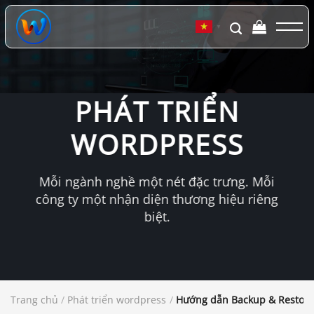
Chuyển
đến
▼
nội
dung
PHÁT TRIỂN
WORDPRESS
Mỗi ngành nghề một nét đặc trưng. Mỗi
công ty một nhận diện thương hiệu riêng
biệt.
Trang chủ
/
Phát triển wordpress
/
Hướng dẫn Backup & Restore 