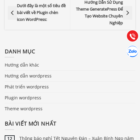
Hướng Dẫn Sử Dụng
0903.976.769
Dưới đây là một số tiêu đề
Theme GeneratePress Để
bài viết về Plugin chèn
Tạo Website Chuyên
icon WordPress:
Hướng dẫn & Hỗ trợ:
Nghiệp
(028) 22.166.144
Tư vấn
Gọi cho
Hợp tác
DANH MỤC
Chát cù
Hướng dẫn khác
Hướng dẫn wordpress
Phát triển wordpress
Plugin wordpress
Theme wordpress
BÀI VIẾT MỚI NHẤT
Thông báo nghỉ Tết Nguyên Đán – Xuân Bính Ngọ năm
12