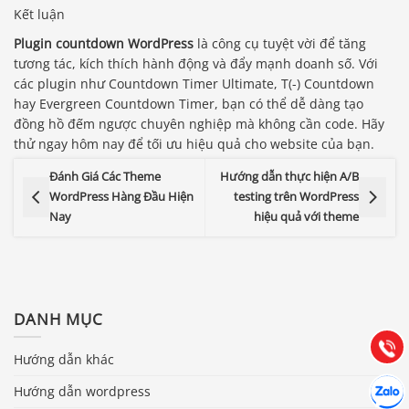
Kết luận
Plugin countdown WordPress
là công cụ tuyệt vời để tăng
tương tác, kích thích hành động và đẩy mạnh doanh số. Với
các plugin như Countdown Timer Ultimate, T(-) Countdown
hay Evergreen Countdown Timer, bạn có thể dễ dàng tạo
đồng hồ đếm ngược chuyên nghiệp mà không cần code. Hãy
thử ngay hôm nay để tối ưu hiệu quả cho website của bạn.
Đánh Giá Các Theme
Hướng dẫn thực hiện A/B
WordPress Hàng Đầu Hiện
testing trên WordPress
Nay
hiệu quả với theme
Báo giá & Đặt hàng:
0903.976.769
Hướng dẫn & Hỗ trợ:
DANH MỤC
(028) 22.166.144
Tư vấn
Gọi cho
Hướng dẫn khác
Hợp tác
Chát cù
Hướng dẫn wordpress