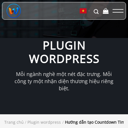
Chuyển
đến
▼
nội
dung
PLUGIN
WORDPRESS
Mỗi ngành nghề một nét đặc trưng. Mỗi
công ty một nhận diện thương hiệu riêng
biệt.
Trang chủ
/
Plugin wordpress
/
Hướng dẫn tạo Countdown Timer