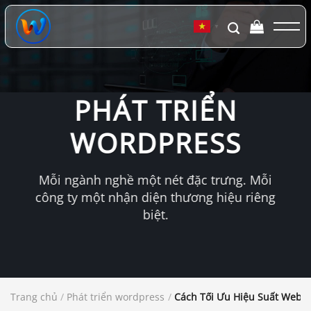
Chuyển
đến
▼
nội
dung
PHÁT TRIỂN
WORDPRESS
Mỗi ngành nghề một nét đặc trưng. Mỗi
công ty một nhận diện thương hiệu riêng
biệt.
Trang chủ
/
Phát triển wordpress
/
Cách Tối Ưu Hiệu Suất Websi