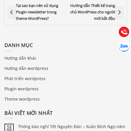
0903.976.769
Tại sao bạn nên sử dụng
Hướng dẫn Thiết kế trang
Plugin newsletter trong
chủ WordPress cho người
theme WordPress?
mới bắt đầu
Hướng dẫn & Hỗ trợ:
(028) 22.166.144
Tư vấn
Gọi cho
Hợp tác
DANH MỤC
Chát cù
Hướng dẫn khác
Hướng dẫn wordpress
Phát triển wordpress
Plugin wordpress
Theme wordpress
BÀI VIẾT MỚI NHẤT
Thông báo nghỉ Tết Nguyên Đán – Xuân Bính Ngọ năm
12
Th2