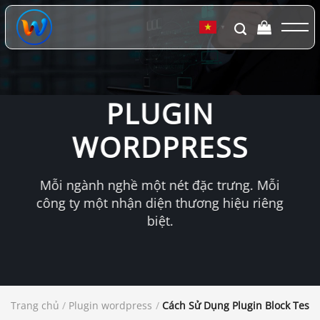
Chuyển
đến
▼
nội
dung
PLUGIN
WORDPRESS
Mỗi ngành nghề một nét đặc trưng. Mỗi
công ty một nhận diện thương hiệu riêng
biệt.
Trang chủ
/
Plugin wordpress
/
Cách Sử Dụng Plugin Block Testi