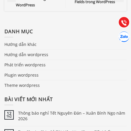
Fields trong WordPress
WordPress
Hướng dẫn & Hỗ trợ:
(028) 22.166.144
Tư vấn
Gọi cho
DANH MỤC
Hợp tác
Chát cù
Hướng dẫn khác
Hướng dẫn wordpress
Phát triển wordpress
Plugin wordpress
Theme wordpress
BÀI VIẾT MỚI NHẤT
Thông báo nghỉ Tết Nguyên Đán – Xuân Bính Ngọ năm
12
Th2
2026