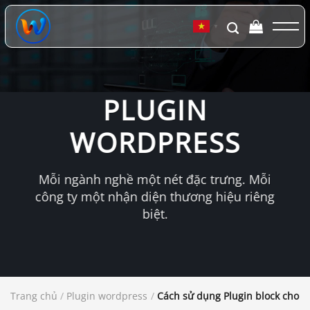
Chuyển
đến
▼
nội
dung
PLUGIN
WORDPRESS
Mỗi ngành nghề một nét đặc trưng. Mỗi
công ty một nhận diện thương hiệu riêng
biệt.
Trang chủ
/
Plugin wordpress
/
Cách sử dụng Plugin block cho t