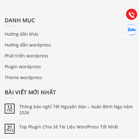
Hướng dẫn & Hỗ trợ:
(028) 22.166.144
Tư vấn
Gọi cho
DANH MỤC
Hợp tác
Chát cù
Hướng dẫn khác
Hướng dẫn wordpress
Phát triển wordpress
Plugin wordpress
Theme wordpress
BÀI VIẾT MỚI NHẤT
Thông báo nghỉ Tết Nguyên Đán – Xuân Bính Ngọ năm
12
Th2
2026
Top Plugin Chia Sẻ Tài Liệu WordPress Tốt Nhất
31
Th12