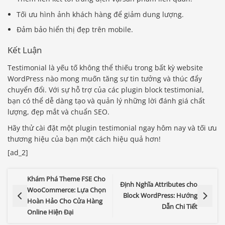
Tối ưu hình ảnh khách hàng để giảm dung lượng.
Đảm bảo hiển thị đẹp trên mobile.
Kết Luận
Testimonial là yếu tố không thể thiếu trong bất kỳ website
WordPress nào mong muốn tăng sự tin tưởng và thúc đẩy
chuyển đổi. Với sự hỗ trợ của các plugin block testimonial,
bạn có thể dễ dàng tạo và quản lý những lời đánh giá chất
lượng, đẹp mắt và chuẩn SEO.
Hãy thử cài đặt một plugin testimonial ngay hôm nay và tối ưu
thương hiệu của bạn một cách hiệu quả hơn!
[ad_2]
Khám Phá Theme FSE Cho
Định Nghĩa Attributes cho
Báo giá & Đặt hàng:
WooCommerce: Lựa Chọn
Block WordPress: Hướng
0903.976.769
Hoàn Hảo Cho Cửa Hàng
Dẫn Chi Tiết
Online Hiện Đại