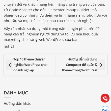
chuyển đổi và khách hàng tiềm năng cho trang web của bạn.
Từ OptinMonster cho đến Elementor Popup Builder, mỗi
plugin đều có những ưu điểm và tính năng riêng, phù hợp với
nhu cầu và mục tiêu khác nhau của các doanh nghiệp.
Hãy cân nhắc sử dụng một trong năm plugin phía trên để
nâng cao trải nghiệm người dùng và tối ưu hóa hiệu quả
marketing cho trang web WordPress của bạn!
[ad_2]
Top 10 theme chuyên
Hướng dẫn sử dụng
nghiệp WordPress cho
Composer để quản lý
Báo giá & Đặt hàng:
doanh nghiệp
theme trong WordPress
0903.976.769
Hướng dẫn & Hỗ trợ:
DANH MỤC
(028) 22.166.144
Tư vấn
Gọi cho
Hướng dẫn khác
Hợp tác
Chát cù