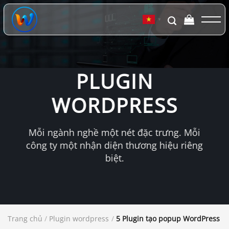
Chuyển
đến
▼
nội
dung
PLUGIN
WORDPRESS
Mỗi ngành nghề một nét đặc trưng. Mỗi
công ty một nhận diện thương hiệu riêng
biệt.
Trang chủ
/
Plugin wordpress
/
5 Plugin tạo popup WordPress tố